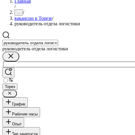
Главная
/
/
...
вакансии в Торезе
/
руководитель отдела логистики
руководитель отдела логистики
Торез
График
Рабочие часы
Опыт
Тип занятости